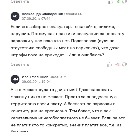
3
Ответить
Александр Слободенюк
Оксана М.
АС
07.09.20, в 07:44
Если его забирает эвакуатор, то какой-то, видимо,
нарушил. Потому как практики эвакуации за неоплату
парковки у нас пока что нет. Подозреваю (судя по
отсутствию свободных мест на парковках), что даже
штрафы пока не приходят... Или я ошибаюсь?
-1
Ответить
Иван Малышев
Оксана М.
ИМ
09.09.20, в 15:04
А кто мешает куда то двигаться? Даже парковать
машину никто не мешает. Просто за определенную
территорию ввели плату. А бесплатное парковки в
конституции не прописано. Тем более, что в век
капитализма ничегобесплатного не бывает. Если за это
не платит кто-то конкретно, значит платят все, т.е. из
бюджета.