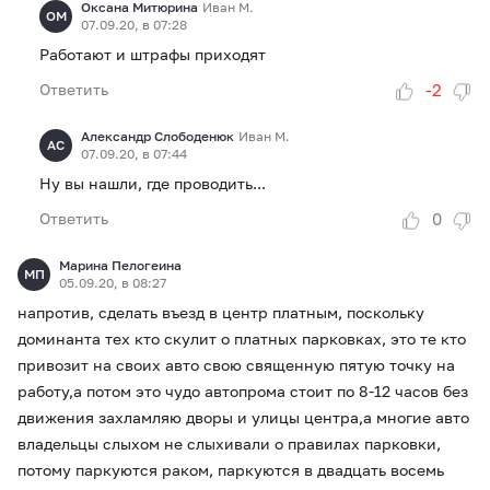
Оксана Митюрина
Иван М.
ОМ
07.09.20, в 07:28
Работают и штрафы приходят
-2
Ответить
Александр Слободенюк
Иван М.
АС
07.09.20, в 07:44
Ну вы нашли, где проводить...
0
Ответить
Марина Пелогеина
МП
05.09.20, в 08:27
напротив, сделать въезд в центр платным, поскольку
доминанта тех кто скулит о платных парковках, это те кто
привозит на своих авто свою священную пятую точку на
работу,а потом это чудо автопрома стоит по 8-12 часов без
движения захламляю дворы и улицы центра,а многие авто
владельцы слыхом не слыхивали о правилах парковки,
потому паркуются раком, паркуются в двадцать восемь