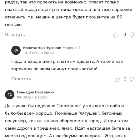
рядов, так что проехать не возможно, спасет только
платный въезд в центр и тогда можно и платные парковки
отменить, т.к. машин в центре будет процентов на 80
меньше
-4
Ответить
Константин Чураков
Марина П.
КЧ
14.09.20, в 20:44
Надо и вход в центр платным сделать. А то они как
тараканы пешком начнут прорываться!
0
Ответить
Геннадий Сергейчик
ГС
04.09.20, в 15:28
Да, лучше-бы наделали "карманов" у каждого столба и
было-бы всем хорошо. Поменьше "лягушек", бетонных
полусфер, как от танков обороняется город. И при этом
сами дороги в трещинах, ямах. Идёт настоящая битва за
место под солнцем. А шлагбаумы во дворах... Это, как в