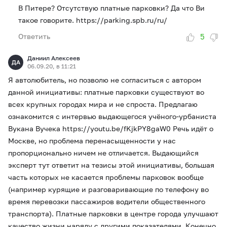
В Питере? Отсутствую платные парковки? Да что Ви
такое говорите. https://parking.spb.ru/ru/
5
Ответить
Даниил Алексеев
ДА
06.09.20, в 11:21
Я автолюбитель, но позволю не согласиться с автором
данной инициативы: платные парковки существуют во
всех крупных городах мира и не спроста. Предлагаю
ознакомится с интервью выдающегося учёного-урбаниста
Вукана Вучека https://youtu.be/fKjkPY8gaW0 Речь идёт о
Москве, но проблема перенасыщенности у нас
пропорционально ничем не отличается. Выдающийся
эксперт тут ответит на тезисы этой инициативы, большая
часть которых не касается проблемы парковок вообще
(например курящие и разговаривающие по телефону во
время перевозки пассажиров водители общественного
транспорта). Платные парковки в центре города улучшают
качество жизни наряду с другими показателями. Конечно