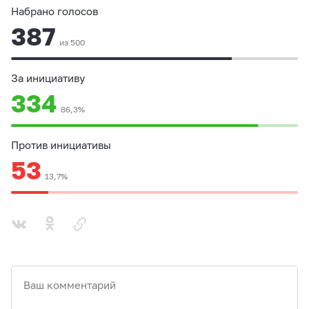
Набрано голосов
387
из 500
За инициативу
334
86,3%
Против инициативы
53
13,7%