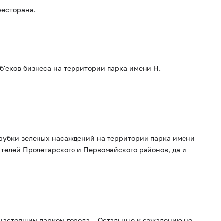
ресторана.
б'еков бизнеса на территории парка имени Н.
ырубки зеленых насаждений на территории парка имени
ителей Пролетарского и Первомайского районов, да и
настоящим парком города... Остальные к сожалению не