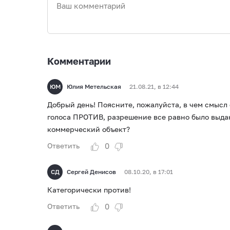
Комментарии
ЮМ
Юлия Метельская
21.08.21, в 12:44
Добрый день! Поясните, пожалуйста, в чем смысл 
голоса ПРОТИВ, разрешение все равно было выдан
коммерческий объект?
0
Ответить
СД
Сергей Денисов
08.10.20, в 17:01
Категорически против!
0
Ответить