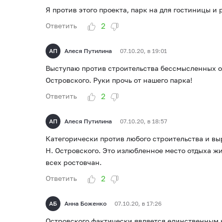
Я против этого проекта, парк на для гостиницы и 
2
Ответить
АП
Алеся Путилина
07.10.20, в 19:01
Выступаю против строительства бессмысленных о
Островского. Руки прочь от нашего парка!
2
Ответить
АП
Алеся Путилина
07.10.20, в 18:57
Категорически против любого строительства и в
Н. Островского. Это излюбленное место отдыха ж
всех ростовчан.
2
Ответить
АБ
Анна Боженко
07.10.20, в 17:26
Островского фактически является единственным 