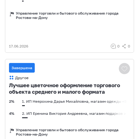
16%
3. ИП Дворчанская Варвара Николаевна, кафе «Тубо» (пр. Киро
Управление торговли и бытового обслуживания города
Ростова-на-Дону
0%
4. ИП Игуменов Борис Валентинович, ресторан «Старик Хинкал
17.06.2026
0
0
Завершена
Другое
Лучшее цветочное оформление торгового
объекта среднего и малого формата
2%
1. ИП Неярохина Дарья Михайловна, магазин одежды «ВОНО» (
4%
2. ИП Еренина Виктория Андреевна, магазин подарков и сувен
84%
3. ИП Вакулов Анатолий Евгеньевич, магазин продуктов «Мага
Управление торговли и бытового обслуживания города
Ростова-на-Дону
8%
4. ИП Ильницкий Артем Александрович, цветочный салон «Flori