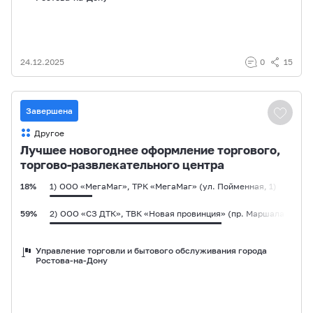
9%
4. ИП Погосян Мгер Мартунович, магазин «Мясной Мир» (ул. В
24.12.2025
0
15
Завершена
Другое
Лучшее новогоднее оформление торгового,
торгово-развлекательного центра
18%
1) ООО «МегаМаг», ТРК «МегаМаг» (ул. Пойменная, 1)
59%
2) ООО «СЗ ДТК», ТВК «Новая провинция» (пр. Маршала Жуков
21%
3) ООО «Антрацит», ТРЦ «Галерея Парк» (пр. Космонавтов, 19
Управление торговли и бытового обслуживания города
Ростова-на-Дону
0%
4) ООО «ДВОР ОБРАЗЦОВОГО СОДЕРЖАНИЯ», ГП «Новая Земля» (